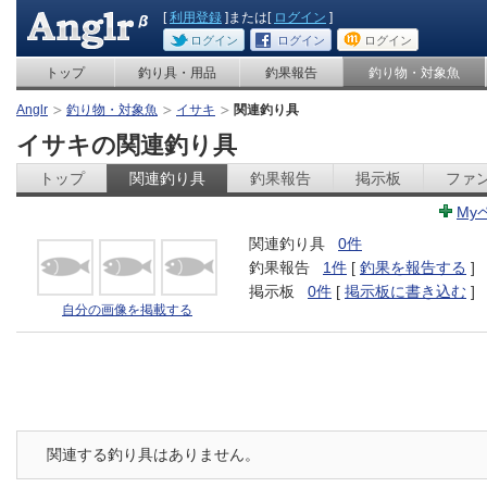
[
利用登録
]または[
ログイン
]
ログイン
ログイン
ログイン
トップ
釣り具・用品
釣果報告
釣り物・対象魚
Anglr
釣り物・対象魚
イサキ
関連釣り具
イサキの関連釣り具
トップ
関連釣り具
釣果報告
掲示板
ファ
My
関連釣り具
0件
釣果報告
1件
[
釣果を報告する
]
掲示板
0件
[
掲示板に書き込む
]
自分の画像を掲載する
関連する釣り具はありません。