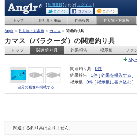
[
利用登録
]または[
ログイン
]
ログイン
ログイン
ログイン
トップ
釣り具・用品
釣果報告
釣り物・対象魚
Anglr
釣り物・対象魚
カマス
関連釣り具
カマス（バラクーダ）の関連釣り具
トップ
関連釣り具
釣果報告
掲示板
ファ
My
関連釣り具
0件
釣果報告
1件
[
釣果を報告する
]
掲示板
0件
[
掲示板に書き込む
]
自分の画像を掲載する
関連する釣り具はありません。