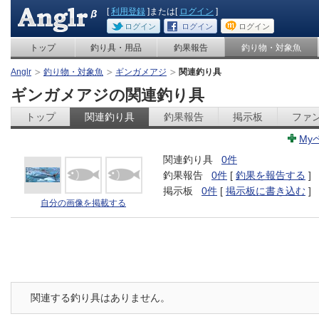
[
利用登録
]または[
ログイン
]
ログイン
ログイン
ログイン
トップ
釣り具・用品
釣果報告
釣り物・対象魚
Anglr
釣り物・対象魚
ギンガメアジ
関連釣り具
ギンガメアジの関連釣り具
トップ
関連釣り具
釣果報告
掲示板
ファ
My
関連釣り具
0件
釣果報告
0件
[
釣果を報告する
]
掲示板
0件
[
掲示板に書き込む
]
自分の画像を掲載する
関連する釣り具はありません。