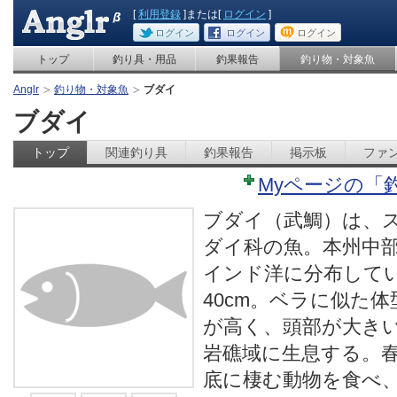
[
利用登録
]または[
ログイン
]
ログイン
ログイン
ログイン
トップ
釣り具・用品
釣果報告
釣り物・対象魚
Anglr
釣り物・対象魚
ブダイ
ブダイ
トップ
関連釣り具
釣果報告
掲示板
ファ
Myページの「
ブダイ（武鯛）は、
ダイ科の魚。本州中
インド洋に分布してい
40cm。ベラに似た
が高く、頭部が大き
岩礁域に生息する。
底に棲む動物を食べ