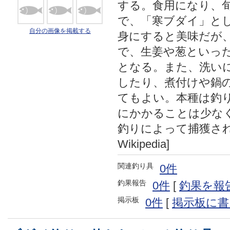
する。食用になり、
で、「寒ブダイ」と
自分の画像を掲載する
身にすると美味だが
で、生姜や葱といっ
となる。また、洗い
したり、煮付けや鍋
てもよい。本種は釣
にかかることは少な
釣りによって捕獲され
Wikipedia]
関連釣り具
0件
釣果報告
0件
[
釣果を報
掲示板
0件
[
掲示板に書