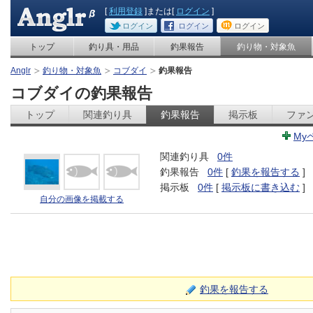
[
利用登録
]または[
ログイン
]
ログイン
ログイン
ログイン
トップ
釣り具・用品
釣果報告
釣り物・対象魚
Anglr
釣り物・対象魚
コブダイ
釣果報告
コブダイの釣果報告
トップ
関連釣り具
釣果報告
掲示板
ファ
My
関連釣り具
0件
釣果報告
0件
[
釣果を報告する
]
掲示板
0件
[
掲示板に書き込む
]
自分の画像を掲載する
釣果を報告する