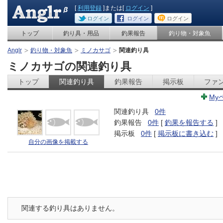
[
利用登録
]または[
ログイン
]
ログイン
ログイン
ログイン
トップ
釣り具・用品
釣果報告
釣り物・対象魚
Anglr
釣り物・対象魚
ミノカサゴ
関連釣り具
ミノカサゴの関連釣り具
トップ
関連釣り具
釣果報告
掲示板
ファ
My
関連釣り具
0件
釣果報告
0件
[
釣果を報告する
]
掲示板
0件
[
掲示板に書き込む
]
自分の画像を掲載する
関連する釣り具はありません。