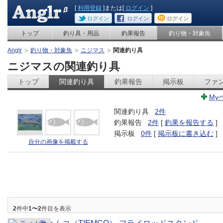
[
利用登録
]または[
ログイン
]
ログイン
ログイン
ログイン
トップ
釣り具・用品
釣果報告
釣り物・対象魚
Anglr
釣り物・対象魚
ニジマス
関連釣り具
ニジマスの関連釣り具
トップ
関連釣り具
釣果報告
掲示板
ファ
My
関連釣り具
2件
釣果報告
2件
[
釣果を報告する
]
掲示板
0件
[
掲示板に書き込む
]
自分の画像を掲載する
2
件中
1〜2
件目を表示