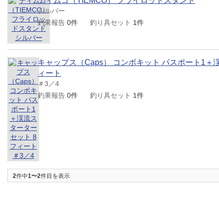
ティムコ（TIEMCO） フライロッドスタンド
シルバー
釣果報告
0件
釣り具セット
1件
キャップス（Caps） コンボキット パスポート1＋
ィート
＃3／4
釣果報告
0件
釣り具セット
1件
2
件中
1〜2
件目を表示