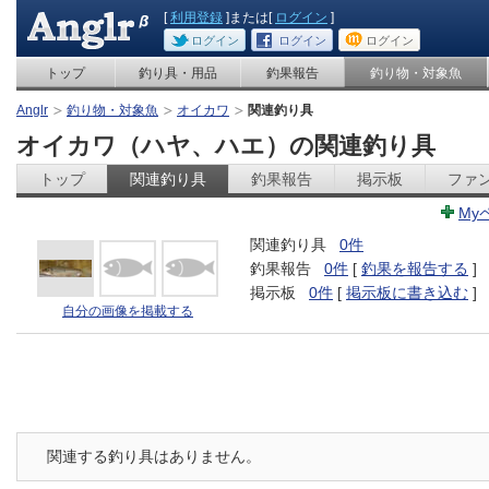
[
利用登録
]または[
ログイン
]
ログイン
ログイン
ログイン
トップ
釣り具・用品
釣果報告
釣り物・対象魚
Anglr
釣り物・対象魚
オイカワ
関連釣り具
オイカワ（ハヤ、ハエ）の関連釣り具
トップ
関連釣り具
釣果報告
掲示板
ファ
My
関連釣り具
0件
釣果報告
0件
[
釣果を報告する
]
掲示板
0件
[
掲示板に書き込む
]
自分の画像を掲載する
関連する釣り具はありません。