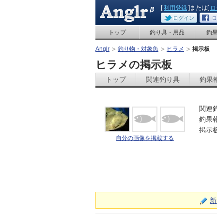
[
利用登録
]または[
ロ
ログイン
ロ
トップ
釣り具・用品
釣
Anglr
釣り物・対象魚
ヒラメ
掲示板
ヒラメの掲示板
トップ
関連釣り具
釣果
関連
釣果
掲示
自分の画像を掲載する
新