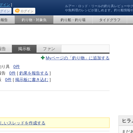
グイン
]
ルアー・ロッド・リールの釣り具レビューや
や魚料理のレシピが楽しめます。釣り船情報
グイン
ログイン
果報告
釣り物・対象魚
釣り船・釣り場
タイドグラフ
報告
掲示板
ファン
Myページの「釣り物」に追加する
釣り具
0件
報告
0件
[
釣果を報告する
]
板
0件
[
掲示板に書き込む
]
ヒラ
しいスレッドを作成する
まだ