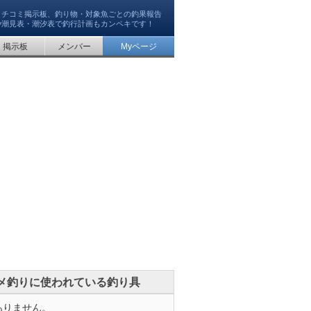
クチコミ掲示板、釣り物・対象魚ごとの釣果報告
や潮見表・潮汐表で釣行計画もカンペキです！
掲示板
メンバー
Myページ
メ釣りに使われている釣り具
ありません。